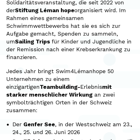
Solidaritätsveranstaltung, die seit 2022 von
der
Stiftung Léman hope
organisiert wird. Im
Rahmen eines gemeinsamen
Schwimmwettbewerbs hat sie es sich zur
Aufgabe gemacht, Spenden zu sammeln,
um
Sailing Trips
für Kinder und Jugendliche in
der Remission nach einer Krebserkrankung zu
finanzieren.
Jedes Jahr bringt Swim4Lémanhope 50
Unternehmen zu einem
einzigartigen
Teambuilding-
Erlebnis
mit
starker menschlicher Wirkung
an zwei
symbolträchtigen Orten in der Schweiz
zusammen:
Der
Genfer See
, in der Westschweiz am 23.,
24., 25. und 26. Juni 2026