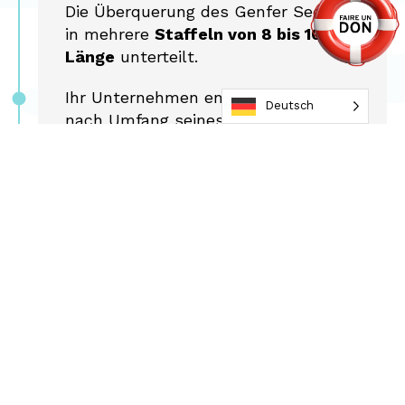
Die Überquerung des Genfer Sees ist
in mehrere
Staffeln von 8 bis 10 km
Länge
unterteilt.
Ihr Unternehmen entscheidet sich je
Deutsch
nach Umfang seines Engagements
und seinem Ziel, zur Finanzierung
der
Sailing Trips hope“
beizutragen,
für eines oder mehrere dieser Pakete.
Jede teilnehmende Staffel finanziert
eine Kreuzfahrt für ein Kind.
2. Bilden Sie Ihre
Schwimmteams