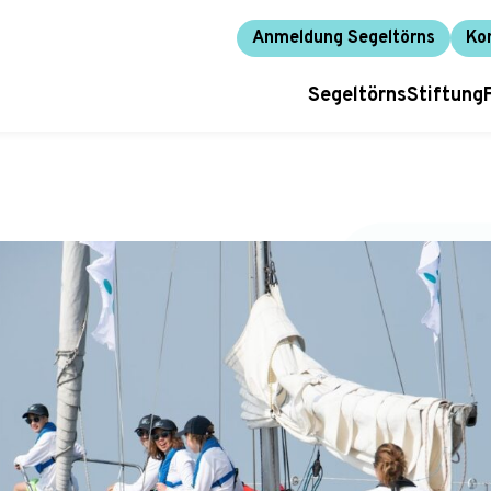
Anmeldung Segeltörns
Ko
Segeltörns
Stiftung