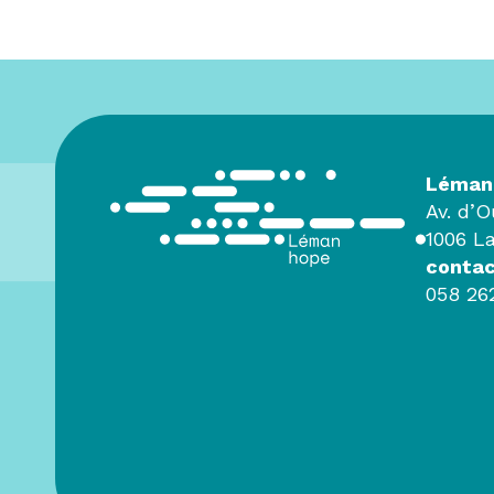
Léman
Av. d’
1006 L
conta
058 26