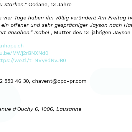
u stärken."
Océane, 13 Jahre
vier Tage haben ihn völlig verändert! Am Freitag 
ein offener und sehr gesprächiger Jayson nach Haus
hrt ansahen.“ Isabel
, Mutter des 13-jährigen Jayson
nhope.ch
utu.be/MWj2rBNXNd0
ttps://we.tl/t-NVy6dNvJB0
022 552 46 30, chavent@cpc-pr.com
enue d'Ouchy 6, 1006, Lausanne