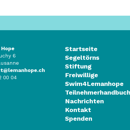
 Hope
Startseite
Ouchy 6
Segeltörns
ausanne
Stiftung
ct@lemanhope.ch
Freiwillige
2 00 04
Swim4Lemanhope
Teilnehmerhandbuc
Nachrichten
Kontakt
Spenden