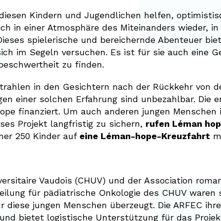
diesen Kindern und Jugendlichen helfen, optimistisc
ich in einer Atmosphäre des Miteinanders wieder, in 
ieses spielerische und bereichernde Abenteuer biet
ich im Segeln versuchen. Es ist für sie auch eine
beschwertheit zu finden.
 Strahlen in den Gesichtern nach der Rückkehr von 
gen einer solchen Erfahrung sind unbezahlbar. Die
ope finanziert. Um auch anderen jungen Menschen 
es Projekt langfristig zu sichern,
rufen
Léman hop
mmer 250 Kinder auf
eine Léman-hope-Kreuzfahrt
mi
ersitaire Vaudois (CHUV) und der Association roman
teilung für pädiatrische Onkologie des CHUV waren 
ür diese jungen Menschen überzeugt. Die ARFEC ihre
und bietet logistische Unterstützung für das Projek