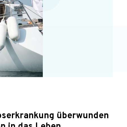
ebserkrankung überwunden
n in das Leben