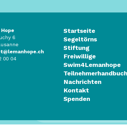
 Hope
Startseite
Ouchy 6
Segeltörns
ausanne
Stiftung
ct@lemanhope.ch
Freiwillige
2 00 04
Swim4Lemanhope
Teilnehmerhandbuc
Nachrichten
Kontakt
Spenden