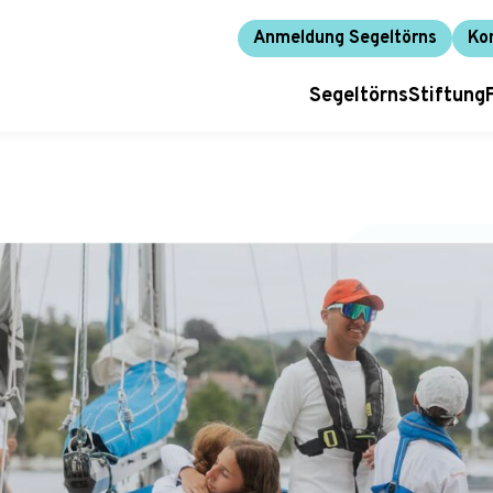
Anmeldung Segeltörns
Ko
Segeltörns
Stiftung