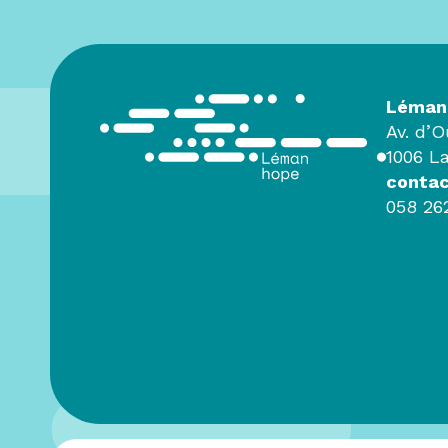
Léman
Av. d’
1006 L
conta
058 26