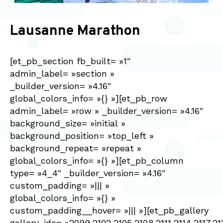
Lausanne Marathon
[et_pb_section fb_built= »1″
admin_label= »section »
_builder_version= »4.16″
global_colors_info= »{} »][et_pb_row
admin_label= »row » _builder_version= »4.16″
background_size= »initial »
background_position= »top_left »
background_repeat= »repeat »
global_colors_info= »{} »][et_pb_column
type= »4_4″ _builder_version= »4.16″
custom_padding= »||| »
global_colors_info= »{} »
custom_padding__hover= »||| »][et_pb_gallery
gallery_ids= »2099,2102,2105,2108,2111,2114,2117,