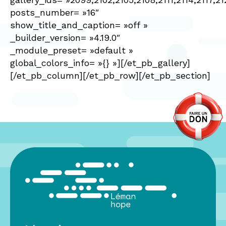
posts_number= »16″
show_title_and_caption= »off »
_builder_version= »4.19.0″
_module_preset= »default »
global_colors_info= »{} »][/et_pb_gallery]
[/et_pb_column][/et_pb_row][/et_pb_section]