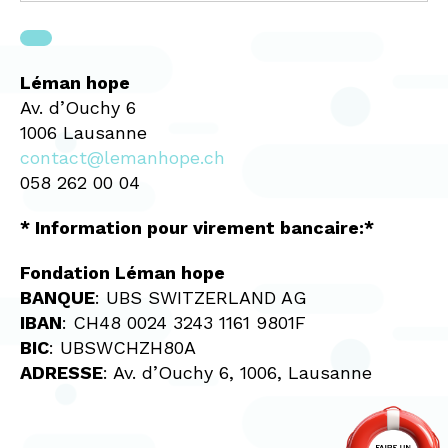
e
r
p
s
e
r
s
)
i
a
Léman hope
s
i
Av. d’Ouchy 6
e
r
1006 Lausanne
e
contact@lemanhope.ch
)
058 262 00 04
* Information pour virement bancaire:*
Fondation Léman hope
BANQUE
: UBS SWITZERLAND AG
IBAN
: CH48 0024 3243 1161 9801F
BIC
: UBSWCHZH80A
ADRESSE
: Av. d’Ouchy 6, 1006, Lausanne